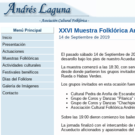
XXVI Muestra Folklórica 
Menú Principal
14 de Septiembre de 2019
Inicio
Presentación
Actuaciones
El pasado sábado 14 de Septiembre de 201
Muestras Folklóricas
desarollo bajo los pies de nuestro Acuedu
Actividades culturales
La muestra comenzó a las 18:30, con sendo
desde donde partieron los grupos invitados 
Festivales benéficos
Rueda o Habas Verdes.
Días del Folklore
Los grupos invitados en esta ocasión fuer
Galería de Imágenes
Contacto
Cultural Pedra de Aroña de Escarabot
Grupo de Coros y Danzas "Pilarica" (
Grupo de Coros y Danzas "Chachipies
Asociación Cultural Folklórica André
Sobre las 19:00 dieron comienzo los bailes
La jornada finalizó con el intercambio de 
Acueducto aficionados y apasionados del 